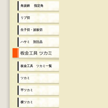
角波鋏 指定角
リブ切
生子切・波板切
ハサミ 別注品
板金工具 ツカミ一覧
板金工具 ツカミ一覧
ツカミ
平ツカミ
横ツカミ