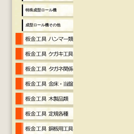
特殊成型ロール機
成型ロール機その他
板金工具 ハンマー各種
板金工具 ケガキ工具
板金工具 タガネ
金床・当盤
工具 木製品
工具定規各種
工具 銅板用工具