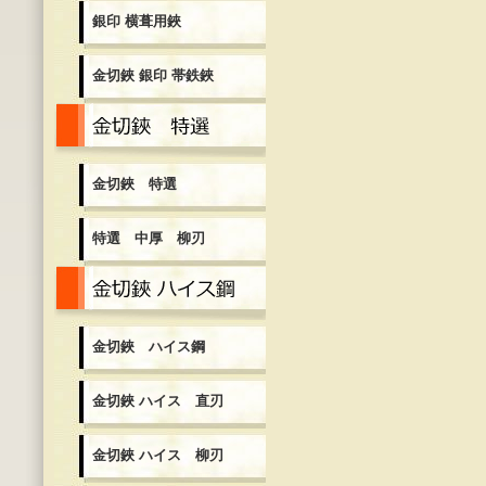
銀印 横葺用鋏
金切鋏 銀印 帯鉄鋏
金切鋏 特選
金切鋏 特選
特選 中厚 柳刃
金切鋏 ハイス鋼
金切鋏 ハイス鋼
金切鋏 ハイス 直刃
金切鋏 ハイス 柳刃