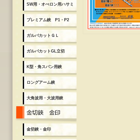
SW用・オべロン用ハサミ
プレミアム鋏 P1・P2
ガルバカットＧＬ
ガルバカットGL立切
K型・角スパン用鋏
ロングアーム鋏
大角波用・大波用鋏
金切鋏・金印
金切鋏・金印