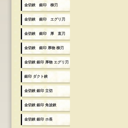
金切鋏 銀印 柳刃
金切鋏 銀印 エグリ刃
金切鋏 銀印 厚 直刃
金切鋏 銀印 厚物 柳刃
金切鋏 銀印 厚物 エグリ刃
銀印 ダクト鋏
金切鋏 銀印 立切
金切鋏 銀印 角波鋏
金切鋏 銀印 ホ長