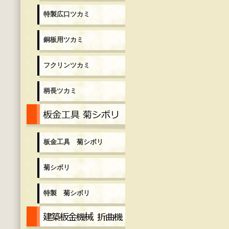
特製広口ツカミ
銅板用ツカミ
フクリンツカミ
柄長ツカミ
板金工具 菊シボリ
板金工具 菊シボリ
菊シボリ
特製 菊シボリ
建築板金機械 折曲機