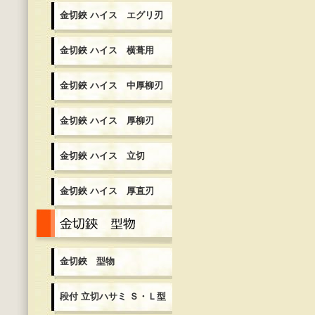
金切鋏 ハイス エグリ刃
金切鋏 ハイス 横葺用
金切鋏 ハイス 中厚柳刃
金切鋏 ハイス 厚柳刃
金切鋏 ハイス 立切
金切鋏 ハイス 厚直刃
金切鋏 型物
金切鋏 型物
段付 立切ハサミ Ｓ・Ｌ型