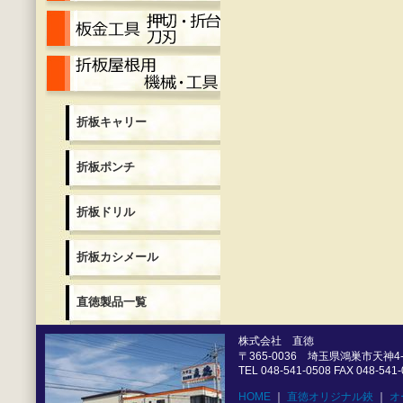
押切・折台・刀刃
折板用機械各種
折板キャリー
折板ポンチ
折板ドリル
折板カシメール
直徳製品一覧
株式会社 直徳
〒365-0036 埼玉県鴻巣市天神4-5
TEL 048-541-0508 FAX 048-541
HOME
｜
直徳オリジナル鋏
｜
オ