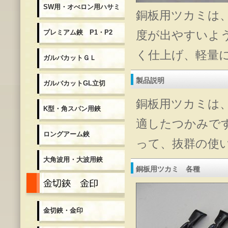
SW用・オべロン用ハサミ
銅板用ツカミは
プレミアム鋏 P1・P2
度が出やすいよ
く仕上げ、軽量
ガルバカットＧＬ
製品説明
ガルバカットGL立切
銅板用ツカミは
K型・角スパン用鋏
適したつかみで
ロングアーム鋏
って、抜群の使
大角波用・大波用鋏
銅板用ツカミ 各種
金切鋏・金印
金切鋏・金印