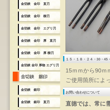
金切鋏 金印 直刃
金切鋏 金印 柳刃
金切鋏 金印 エグリ刃
金切鋏 金印 厚 直刃
金切鋏 金印 厚 柳刃
１５・１８・２４・30・45・
金切鋏 金印 厚物 エグリ刃
15ｍｍから90
金切鋏 銀印
ご使用箇所によ
金切鋏 銀印
お問い合わせについて
金切鋏 銀印 直刃
直徳では、常に