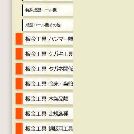
特殊成型ロール機
成型ロール機その他
板金工具 ハンマー各種
板金工具 ケガキ工具
板金工具 タガネ
金床・当盤
工具 木製品
工具定規各種
工具 銅板用工具