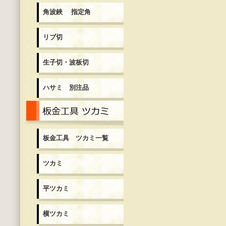
角波鋏 指定角
リブ切
生子切・波板切
ハサミ 別注品
板金工具 ツカミ一覧
板金工具 ツカミ一覧
ツカミ
平ツカミ
横ツカミ