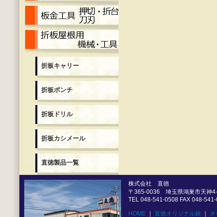
押切・折台・刀刃
折板用機械各種
折板キャリー
折板ポンチ
折板ドリル
折板カシメール
直徳製品一覧
株式会社 直徳
〒365-0036 埼玉県鴻巣市天神4-5
TEL 048-541-0508 FAX 048-541
HOME
｜
直徳オリジナル鋏
｜
オ