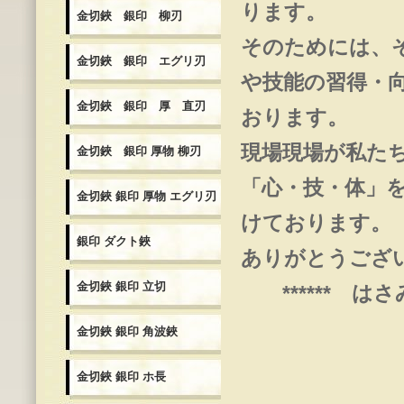
ります。
金切鋏 銀印 柳刃
そのためには、
金切鋏 銀印 エグリ刃
や技能の習得・
金切鋏 銀印 厚 直刃
おります。
現場現場が私た
金切鋏 銀印 厚物 柳刃
「心・技・体」
金切鋏 銀印 厚物 エグリ刃
けております。
銀印 ダクト鋏
ありがとうござ
金切鋏 銀印 立切
****** はさみ
金切鋏 銀印 角波鋏
金切鋏 銀印 ホ長