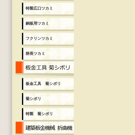
特製広口ツカミ
銅板用ツカミ
フクリンツカミ
柄長ツカミ
板金工具 菊シボリ
板金工具 菊シボリ
菊シボリ
特製 菊シボリ
建築板金機械 折曲機