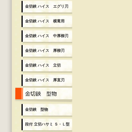
金切鋏 ハイス エグリ刃
金切鋏 ハイス 横葺用
金切鋏 ハイス 中厚柳刃
金切鋏 ハイス 厚柳刃
金切鋏 ハイス 立切
金切鋏 ハイス 厚直刃
金切鋏 型物
金切鋏 型物
段付 立切ハサミ Ｓ・Ｌ型