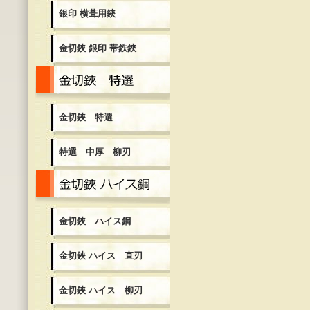
銀印 横葺用鋏
金切鋏 銀印 帯鉄鋏
金切鋏 特選
金切鋏 特選
特選 中厚 柳刃
金切鋏 ハイス鋼
金切鋏 ハイス鋼
金切鋏 ハイス 直刃
金切鋏 ハイス 柳刃