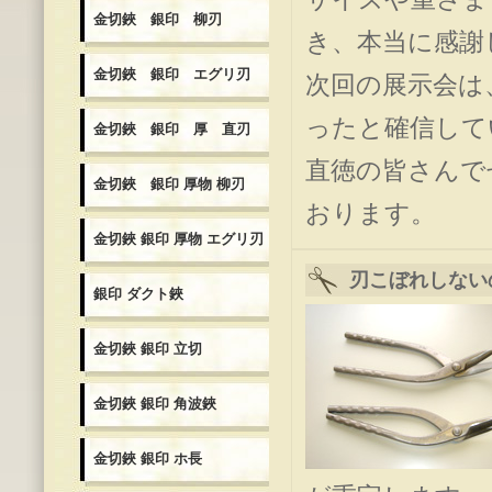
金切鋏 銀印 柳刃
き、本当に感謝
金切鋏 銀印 エグリ刃
次回の展示会は
ったと確信して
金切鋏 銀印 厚 直刃
直徳の皆さんで
金切鋏 銀印 厚物 柳刃
おります。
金切鋏 銀印 厚物 エグリ刃
刃こぼれしない
銀印 ダクト鋏
金切鋏 銀印 立切
金切鋏 銀印 角波鋏
金切鋏 銀印 ホ長