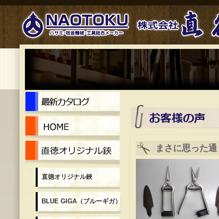
最新カタログ
Home
直徳オリジナル鋏
まさに思った通
直徳オリジナル鋏
BLUE GIGA（ブルーギガ）