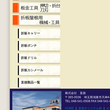
押切・折台・刀刃
折板用機械各種
折板キャリー
折板ポンチ
折板ドリル
折板カシメール
直徳製品一覧
株式会社 直徳
〒365-0036 埼玉県鴻巣市天神4-5
TEL 048-541-0508 FAX 048-541
HOME
｜
直徳オリジナル鋏
｜
オ