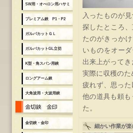
SW用・オべロン用ハサミ
入ったものが見
プレミアム鋏 P1・P2
探したところ、
ガルバカットＧＬ
たのがきっかけ
ガルバカットGL立切
いものをオーダ
出来上がってき
K型・角スパン用鋏
実際に収穫のた
ロングアーム鋏
疲れず、思った
大角波用・大波用鋏
他の道具も頼も
金切鋏・金印
た。
金切鋏・金印
細かい作業が楽