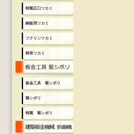
特製広口ツカミ
銅板用ツカミ
フクリンツカミ
柄長ツカミ
板金工具 菊シボリ
板金工具 菊シボリ
菊シボリ
特製 菊シボリ
建築板金機械 折曲機