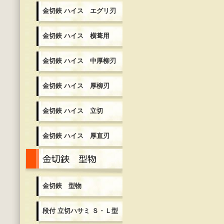
金切鋏 ハイス エグリ刃
金切鋏 ハイス 横葺用
金切鋏 ハイス 中厚柳刃
金切鋏 ハイス 厚柳刃
金切鋏 ハイス 立切
金切鋏 ハイス 厚直刃
金切鋏 型物
金切鋏 型物
段付 立切ハサミ Ｓ・Ｌ型