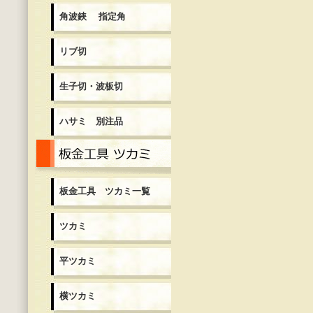
角波鋏 指定角
リブ切
生子切・波板切
ハサミ 別注品
板金工具 ツカミ一覧
板金工具 ツカミ一覧
ツカミ
平ツカミ
横ツカミ