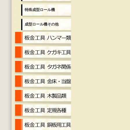
特殊成型ロール機
成型ロール機その他
板金工具 ハンマー各種
板金工具 ケガキ工具
板金工具 タガネ
金床・当盤
工具 木製品
工具定規各種
工具 銅板用工具