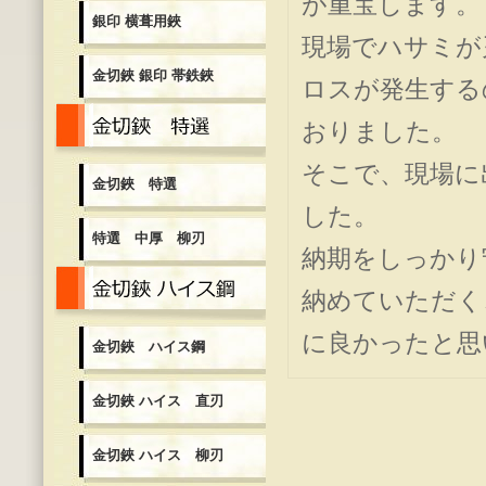
が重宝します。
銀印 横葺用鋏
現場でハサミが
金切鋏 銀印 帯鉄鋏
ロスが発生する
金切鋏 特選
おりました。
そこで、現場に
金切鋏 特選
した。
特選 中厚 柳刃
納期をしっかり
金切鋏 ハイス鋼
納めていただく
に良かったと思
金切鋏 ハイス鋼
金切鋏 ハイス 直刃
金切鋏 ハイス 柳刃