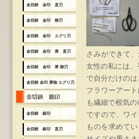
金切鋏 金印 直刃
金切鋏 金印 柳刃
金切鋏 金印 エグリ刃
金切鋏 金印 厚 直刃
さみができて、
女性の私には、
金切鋏 金印 厚 柳刃
で自分だけのは
金切鋏 金印 厚物 エグリ刃
フラワーアート
金切鋏 銀印
も繊細で根気の
ですので、ワイ
金切鋏 銀印
ものを求めてい
金切鋏 銀印 直刃
サイズや重さま