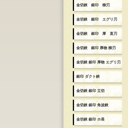
金切鋏 銀印 柳刃
金切鋏 銀印 エグリ刃
金切鋏 銀印 厚 直刃
金切鋏 銀印 厚物 柳刃
金切鋏 銀印 厚物 エグリ刃
銀印 ダクト鋏
金切鋏 銀印 立切
金切鋏 銀印 角波鋏
金切鋏 銀印 ホ長