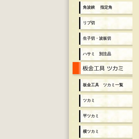
角波鋏 指定角
リブ切
生子切・波板切
ハサミ 別注品
板
板金工具 ツカミ一覧
ツカミ
平ツカミ
横ツカミ