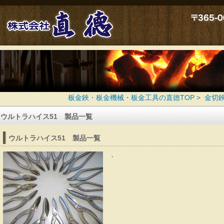
新カタログ
板金鋏・板金機械・板金工具の直徳TOP
>
金切
ウルトラハイス51 製品一覧
me
ウルトラハイス51 製品一覧
徳オリジナル鋏
・