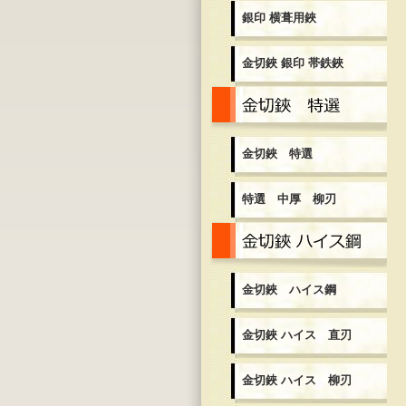
銀印 横葺用鋏
金切鋏 銀印 帯鉄鋏
金
金切鋏 特選
特選 中厚 柳刃
金
金切鋏 ハイス鋼
金切鋏 ハイス 直刃
金切鋏 ハイス 柳刃