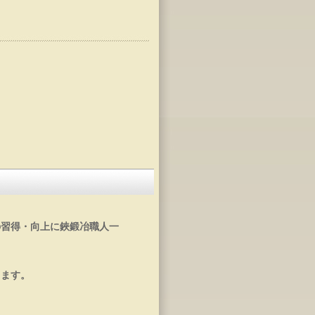
。
の習得・向上に鋏鍛冶職人一
ります。