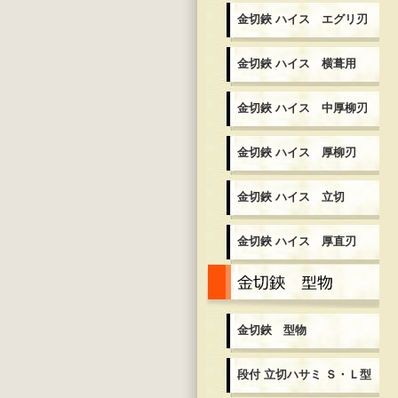
金切鋏 ハイス エグリ刃
金切鋏 ハイス 横葺用
金切鋏 ハイス 中厚柳刃
金切鋏 ハイス 厚柳刃
金切鋏 ハイス 立切
金切鋏 ハイス 厚直刃
金
金切鋏 型物
段付 立切ハサミ Ｓ・Ｌ型