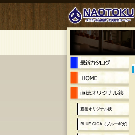
最
Ho
直
直徳オリジナル鋏
BLUE GIGA（ブルーギガ）