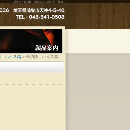
板金鋏・金切鋏・板金工具の鍛冶屋『直徳』
鋏 ハイス鋼
>
金切鋏 ハイス鋼