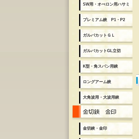
SW用・オべロン用ハサミ
プレミアム鋏 P1・P2
ガルバカットＧＬ
ガルバカットGL立切
K型・角スパン用鋏
ロングアーム鋏
大角波用・大波用鋏
金
金切鋏・金印