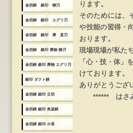
ります。
金切鋏 銀印 柳刃
そのためには、
金切鋏 銀印 エグリ刃
や技能の習得・
金切鋏 銀印 厚 直刃
おります。
現場現場が私た
金切鋏 銀印 厚物 柳刃
「心・技・体」
金切鋏 銀印 厚物 エグリ刃
けております。
銀印 ダクト鋏
ありがとうござ
金切鋏 銀印 立切
****** はさみ
金切鋏 銀印 角波鋏
金切鋏 銀印 ホ長