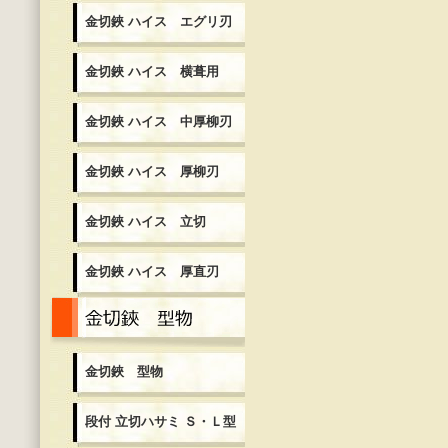
金切鋏 ハイス エグリ刃
金切鋏 ハイス 横葺用
金切鋏 ハイス 中厚柳刃
金切鋏 ハイス 厚柳刃
金切鋏 ハイス 立切
金切鋏 ハイス 厚直刃
金切鋏 型物
金切鋏 型物
段付 立切ハサミ Ｓ・Ｌ型