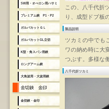
SW用・オべロン用ハサミ
この、八千代折
プレミアム鋏 P1・P2
り、成型ドブ板
ガルバカットＧＬ
製品説明
ツカミの中でも
ガルバカットGL立切
ワの納め時に大
K型・角スパン用鋏
つぶす。多様な
ロングアーム鋏
八千代折ツカミ
大角波用・大波用鋏
金切鋏・金印
金切鋏・金印