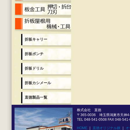
押切・折台・刀刃
折板用機械各種
折板キャリー
折板ポンチ
折板ドリル
折板カシメール
直徳製品一覧
株式会社 直徳
〒365-0036 埼玉県鴻巣市天神4-5
TEL 048-541-0508 FAX 048-541
HOME
｜
直徳オリジナル鋏
｜
オ