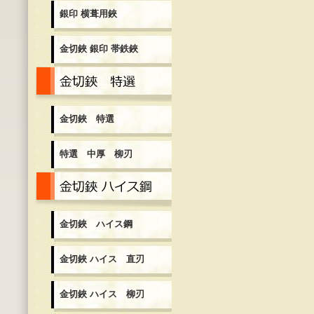
銀印 横葺用鋏
金切鋏 銀印 帯鉄鋏
金切鋏 特選
金切鋏 特選
特選 中厚 柳刃
金切鋏 ハイス鋼
金切鋏 ハイス鋼
金切鋏 ハイス 直刃
金切鋏 ハイス 柳刃