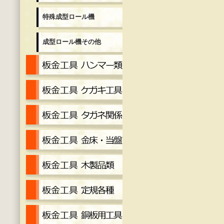
特殊成型ロール機
成型ロール機その他
板金工具 ハンマー各種
板金工具 ケガキ工具
板金工具 タガネ
金床・当盤
工具 木製品
工具定規各種
工具 銅板用工具