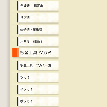
角波鋏 指定角
リブ切
生子切・波板切
ハサミ 別注品
板金工具 ツカミ一覧
板金工具 ツカミ一覧
ツカミ
平ツカミ
横ツカミ