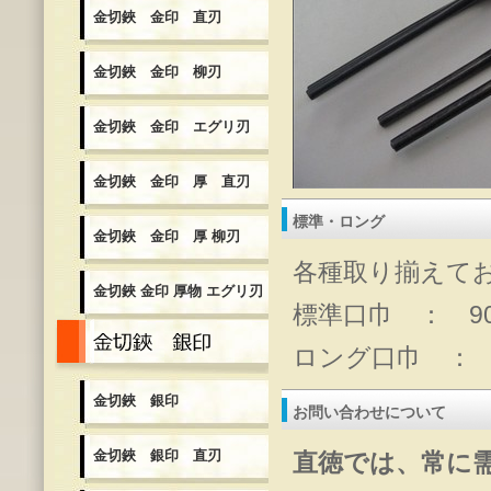
金切鋏 金印 直刃
金切鋏 金印 柳刃
金切鋏 金印 エグリ刃
金切鋏 金印 厚 直刃
標準・ロング
金切鋏 金印 厚 柳刃
各種取り揃えて
金切鋏 金印 厚物 エグリ刃
標準口巾 ： 9
金切鋏 銀印
ロング口巾 ： 
金切鋏 銀印
お問い合わせについて
金切鋏 銀印 直刃
直徳では、常に