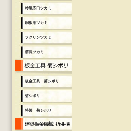
特製広口ツカミ
銅板用ツカミ
フクリンツカミ
柄長ツカミ
板金工具 菊シボリ
板金工具 菊シボリ
菊シボリ
特製 菊シボリ
建築板金機械 折曲機