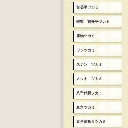
首長平ツカミ
特製 首長平ツカミ
厚物ツカミ
ワシツカミ
ステン ツカミ
メッキ ツカミ
八千代折ツカミ
直角ツカミ
直角深折りツカミ