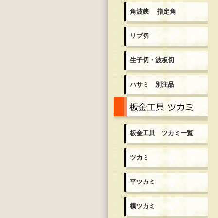
角波鋏 指定角
リブ切
生子切・波板切
ハサミ 別注品
板
板金工具 ツカミ一覧
ツカミ
平ツカミ
横ツカミ