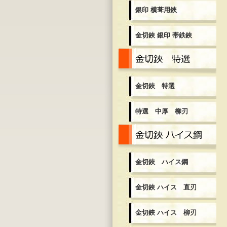
銀印 横葺用鋏
金切鋏 銀印 帯鉄鋏
金
金切鋏 特選
特選 中厚 柳刃
金
金切鋏 ハイス鋼
金切鋏 ハイス 直刃
金切鋏 ハイス 柳刃