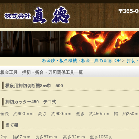
新カタログ
板金鋏・板金機械・板金工具の直徳TOP
>
押切
板金工具 押切・折台・刀刃関係工具一覧
me
横段用押切切断機8㎜巾 500
徳オリジナル鋏
押切カッター450 テコ式
全長 約900ｍｍ 高さ 約900ｍｍ 働き 約450ｍｍ 幅 約250
当て盤
2号 幅67ｍｍ 長さ87ｍｍ 高さ32ｍｍ 重さ1050ｇ