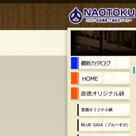
最
Ho
直
直徳オリジナル鋏
BLUE GIGA（ブルーギガ）