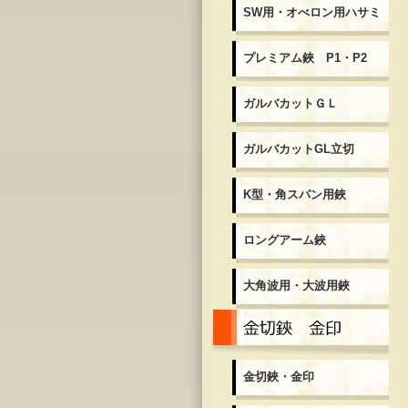
SW用・オべロン用ハサミ
プレミアム鋏 P1・P2
ガルバカットＧＬ
ガルバカットGL立切
K型・角スパン用鋏
ロングアーム鋏
大角波用・大波用鋏
金
金切鋏・金印