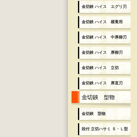
金切鋏 ハイス エグリ刃
金切鋏 ハイス 横葺用
金切鋏 ハイス 中厚柳刃
金切鋏 ハイス 厚柳刃
金切鋏 ハイス 立切
金切鋏 ハイス 厚直刃
金
金切鋏 型物
段付 立切ハサミ Ｓ・Ｌ型