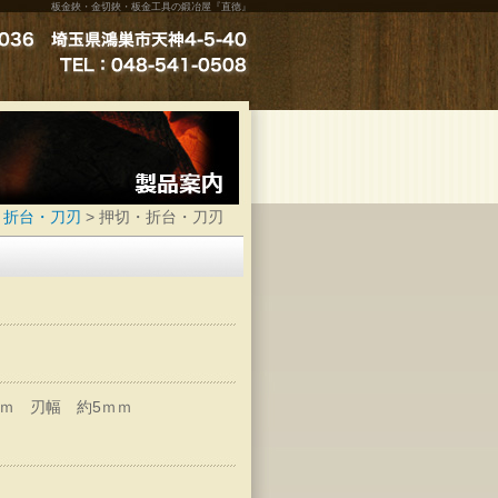
板金鋏・金切鋏・板金工具の鍛冶屋『直徳』
・折台・刀刃
>
押切・折台・刀刃
ｍｍ 刃幅 約5ｍｍ