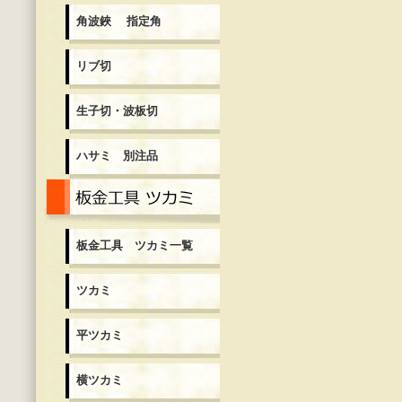
角波鋏 指定角
リブ切
生子切・波板切
ハサミ 別注品
板金工具 ツカミ一覧
板金工具 ツカミ一覧
ツカミ
平ツカミ
横ツカミ