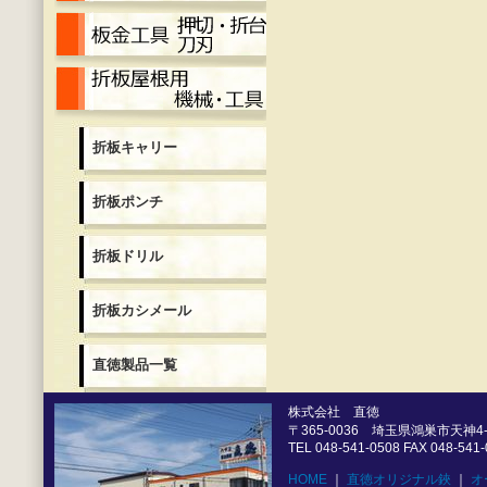
押切・折台・刀刃
折板用機械各種
折板キャリー
折板ポンチ
折板ドリル
折板カシメール
直徳製品一覧
株式会社 直徳
〒365-0036 埼玉県鴻巣市天神4-5
TEL 048-541-0508 FAX 048-541
HOME
｜
直徳オリジナル鋏
｜
オ