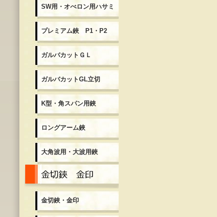
SW用・オべロン用ハサミ
プレミアム鋏 P1・P2
ガルバカットＧＬ
ガルバカットGL立切
K型・角スパン用鋏
ロングアーム鋏
大角波用・大波用鋏
金切鋏・金印
金切鋏・金印