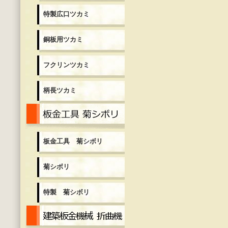
特製広口ツカミ
銅板用ツカミ
フクリンツカミ
柄長ツカミ
板金工具 菊シボリ
板金工具 菊シボリ
菊シボリ
特製 菊シボリ
建築板金機械 折曲機