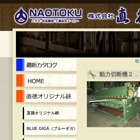
最新カタログ
板
動力切断機２．
Home
直徳オリジナル鋏
直徳オリジナル鋏
BLUE GIGA（ブルーギガ）