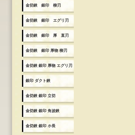
金切鋏 銀印 柳刃
金切鋏 銀印 エグリ刃
金切鋏 銀印 厚 直刃
金切鋏 銀印 厚物 柳刃
金切鋏 銀印 厚物 エグリ刃
銀印 ダクト鋏
金切鋏 銀印 立切
金切鋏 銀印 角波鋏
金切鋏 銀印 ホ長