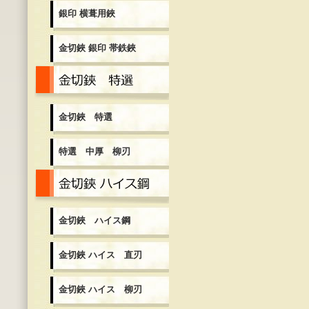
銀印 横葺用鋏
金切鋏 銀印 帯鉄鋏
金切鋏 特選
金切鋏 特選
特選 中厚 柳刃
金切鋏 ハイス鋼
金切鋏 ハイス鋼
金切鋏 ハイス 直刃
金切鋏 ハイス 柳刃