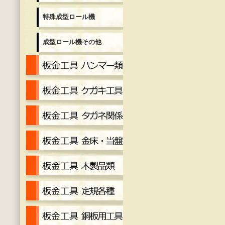
特殊成型ロール機
成型ロール機その他
板金工具 ハンマー各種
板金工具 ケガキ工具
板金工具 タガネ
金床・当盤
工具 木製品
工具定規各種
工具 銅板用工具