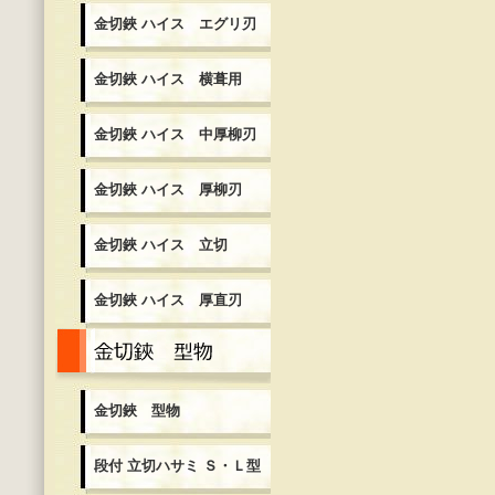
金切鋏 ハイス エグリ刃
金切鋏 ハイス 横葺用
金切鋏 ハイス 中厚柳刃
金切鋏 ハイス 厚柳刃
金切鋏 ハイス 立切
金切鋏 ハイス 厚直刃
金切鋏 型物
金切鋏 型物
段付 立切ハサミ Ｓ・Ｌ型