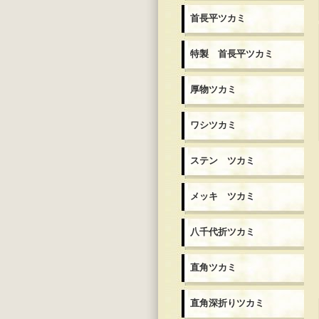
首長平ツカミ
特製 首長平ツカミ
厚物ツカミ
ワシツカミ
ステン ツカミ
メッキ ツカミ
八千代折ツカミ
直角ツカミ
直角深折りツカミ