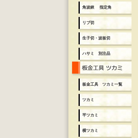
角波鋏 指定角
リブ切
生子切・波板切
ハサミ 別注品
板
板金工具 ツカミ一覧
ツカミ
平ツカミ
横ツカミ