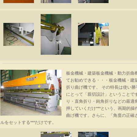
板金機械・建築板金機械・動力折曲
てお勧めできる・・・板金機械・建
折り曲げ機です。 その特長は使い
にとって「親切設計」ということで
り・直角折り・鈍角折りなどの最適
押していくだけ***という、画期的
曲げ機です。さらに、「角度の正確さ
ルをセットする***だけです。