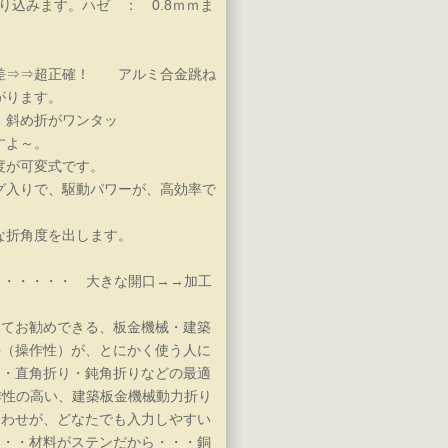
り込みます。ハゼ ： 0.8ｍｍま
差⇒⇒超正確！ アルミ合金跳ね
がります。
、斜め折がワンタッ
すよ～。
度が可変式です。
グ入りで、駆動パワーが、高効率で
な折角度を出します。
・・・・・・ 大きな開口→→加工
ってお勧めできる、板金機械・建築
手（操作性）が、とにかく使う人に
り・直角折り・鈍角折りなどの最適
作性の高い、建築板金機械動力折り
合わせが、どなたでも入力しやすい
・・・材料がステンだから・・・銅