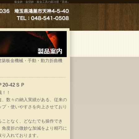
板金鋏・金切鋏・板金工具の鍛冶屋『直徳』
建築板金機械・手動・動力折曲機
0-42ＳＰ
械！！
は、数々の納入実績がある、従来の
ップ・使いやすさを向上させており
ることなく、どなたでも操作でき
、角度折の微妙な加減をより精巧に
取り入れております。