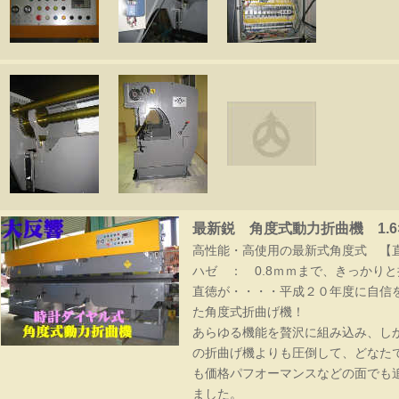
最新鋭 角度式動力折曲機 1.6×4
高性能・高使用の最新式角度式 【
ハゼ ： 0.8ｍｍまで、きっかり
直徳が・・・・平成２０年度に自信
た角度式折曲げ機！
あらゆる機能を贅沢に組み込み、し
の折曲げ機よりも圧倒して、どなた
も価格パフオーマンスなどの面でも
ました。