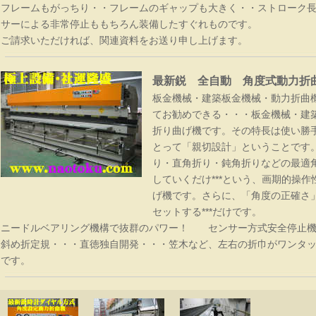
フレームもがっちり・・フレームのギャップも大きく・・ストローク
サーによる非常停止ももちろん装備したすぐれものです。
ご請求いただければ、関連資料をお送り申し上げます。
最新鋭 全自動 角度式動力折曲
板金機械・建築板金機械・動力折曲
てお勧めできる・・・板金機械・建
折り曲げ機です。その特長は使い勝
とって「親切設計」ということです
り・直角折り・鈍角折りなどの最適
していくだけ***という、画期的操
げ機です。さらに、「角度の正確さ」
セットする***だけです。
ニードルベアリング機構で抜群のパワー！ センサー方式安全停止機
斜め折定規・・・直徳独自開発・・・笠木など、左右の折巾がワンタ
切鋏・金印
です。