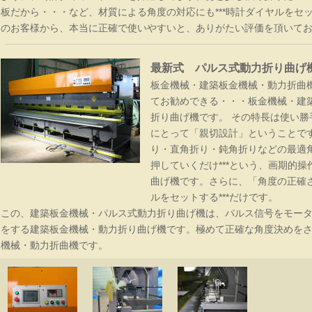
板だから・・・など、材質による角度の対応にも***時計ダイヤルをセッ
のお客様から、本当に正確で使いやすいと、ありがたい評価を頂いて
最新式 パルス式動力折り曲げ
板金機械・建築板金機械・動力折曲
てお勧めできる・・・板金機械・建
折り曲げ機です。 その特長は使い
にとって「親切設計」ということで
金工具 ツカミ一覧
り・直角折り・鈍角折りなどの最適
押していくだけ***という、画期的
曲げ機です。さらに、「角度の正確さ
ルをセットする***だけです。
この、建築板金機械・パルス式動力折り曲げ機は、パルス信号をモー
をする建築板金機械・動力折り曲げ機です。極めて正確な角度決めを
機械・動力折曲機です。