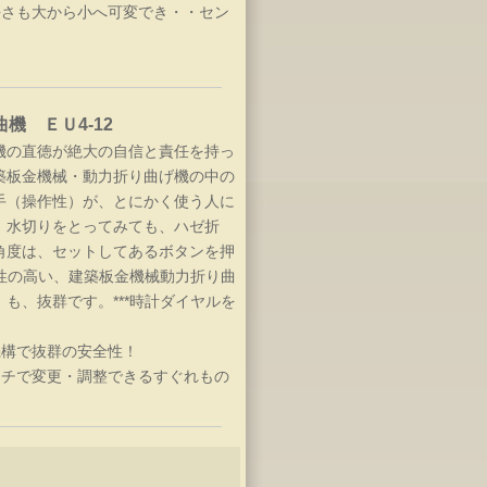
長さも大から小へ可変でき・・セン
機 ＥＵ4-12
機の直徳が絶大の自信と責任を持っ
築板金機械・動力折り曲げ機の中の
手（操作性）が、とにかく使う人に
。水切りをとってみても、ハゼ折
角度は、セットしてあるボタンを押
作性の高い、建築板金機械動力折り曲
も、抜群です。***時計ダイヤルを
構で抜群の安全性！
ッチで変更・調整できるすぐれもの