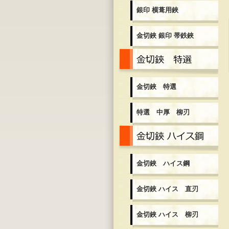
銀印 横葺用鋏
金切鋏 銀印 帯鉄鋏
金
金切鋏 特選
特選 中厚 柳刃
金
金切鋏 ハイス鋼
金切鋏 ハイス 直刃
金切鋏 ハイス 柳刃