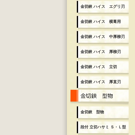
金切鋏 ハイス エグリ刃
金切鋏 ハイス 横葺用
金切鋏 ハイス 中厚柳刃
金切鋏 ハイス 厚柳刃
金切鋏 ハイス 立切
金切鋏 ハイス 厚直刃
金
金切鋏 型物
段付 立切ハサミ Ｓ・Ｌ型