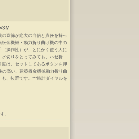
×3Ｍ
機の直徳が絶大の自信と責任を持っ
築板金機械・動力折り曲げ機の中の
手（操作性）が、とにかく使う人に
。水切りをとってみても、ハゼ折
角度は、セットしてあるボタンを押
作性の高い、建築板金機械動力折り曲
も、抜群です。***時計ダイヤルを
！
ます。