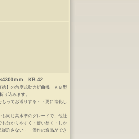
300ｍｍ KB-42
直徳】の角度式動力折曲機 ＫＢ型
と折り込みます。
をもってお送りする・・更に進化し
かも同じ高水準のグレードで、他社
でも分かりやすく・使い易く・しか
追従許さない・・傑作の逸品ができ