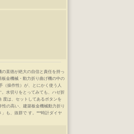
機の直徳が絶大の自信と責任を持っ
築板金機械・動力折り曲げ機の中の
勝手（操作性）が、とにかく使う人
す。水切りをとってみても、ハゼ折
角 度は、セットしてあるボタンを
操作性の高い、建築板金機械動力折り
」も、抜群で す。***時計ダイヤ