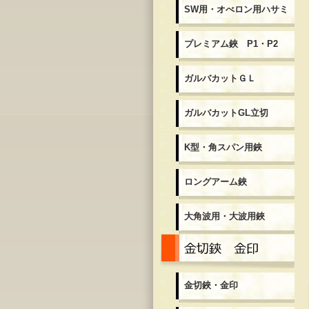
SW用・オべロン用ハサミ
プレミアム鋏 P1・P2
ガルバカットＧＬ
ガルバカットGL立切
K型・角スパン用鋏
ロングアーム鋏
大角波用・大波用鋏
金
金切鋏・金印