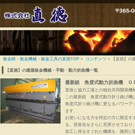
新カタログ
板金鋏・板金機械・板金工具の直徳TOP
>
コンテンツ
>
【直徳】の
【直徳】の建築板金機械・手動・動力折曲機一覧
me
最新鋭 角度式動力折曲機 ＯＰ2
徳オリジナル鋏
直徳と協力工場との独自共同開発機
この最新鋭 角度式動力折り曲げ機
角度式折り曲げ機に更なるパワーア
ます。
お使いになる方を特定の方に限定す
る、視覚化をさらに充実させており
加工し得るすぐれた機構を、随所に