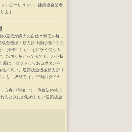
トする***だけです。建築板金業者
おります。
機
機の直徳が絶大の自信と責任を持っ
築板金機械・動力折り曲げ機の中の
勝手（操作性）が、とにかく使う人
す。水切りをとってみても、ハゼ折
角 度は、セットしてあるボタンを
操作性の高い、建築板金機械動力折り
」も、抜群で す。***時計ダイヤ
ター自身が察知して、位置決め停止
されるときにお勧めしたい建築板金