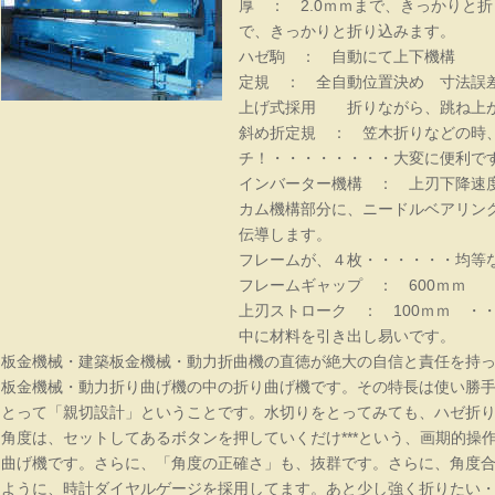
厚 ： 2.0ｍｍまで、きっかりと折
で、きっかりと折り込みます。
ハゼ駒 ： 自動にて上下機構
定規 ： 全自動位置決め 寸法誤
上げ式採用 折りながら、跳ね上
斜め折定規 ： 笠木折りなどの時
チ！・・・・・・・・大変に便利で
インバーター機構 ： 上刃下降速
カム機構部分に、ニードルベアリン
伝導します。
フレームが、４枚・・・・・・均等
フレームギャップ ： 600ｍｍ
上刃ストローク ： 100ｍｍ ・
中に材料を引き出し易いです。
切鋏 型物
板金機械・建築板金機械・動力折曲機の直徳が絶大の自信と責任を持
板金機械・動力折り曲げ機の中の折り曲げ機です。その特長は使い勝
とって「親切設計」ということです。水切りをとってみても、ハゼ折
角度は、セットしてあるボタンを押していくだけ***という、画期的操
曲げ機です。さらに、「角度の正確さ」も、抜群です。さらに、角度
ように、時計ダイヤルゲージを採用してます。あと少し強く折りたい