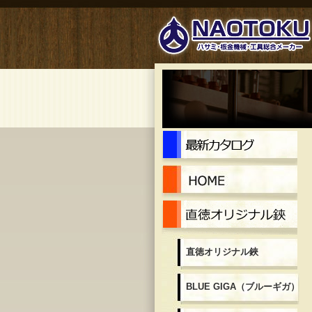
最
Ho
直
直徳オリジナル鋏
BLUE GIGA（ブルーギガ）