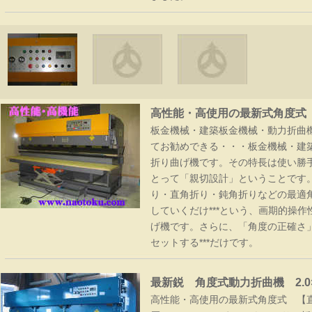
切鋏 特選
高性能・高使用の最新式角度式
板金機械・建築板金機械・動力折曲
てお勧めできる・・・板金機械・建
折り曲げ機です。その特長は使い勝
切鋏 ハイス鋼
とって「親切設計」ということです
り・直角折り・鈍角折りなどの最適
していくだけ***という、画期的操
げ機です。さらに、「角度の正確さ」
セットする***だけです。
最新鋭 角度式動力折曲機 2.0×
高性能・高使用の最新式角度式 【