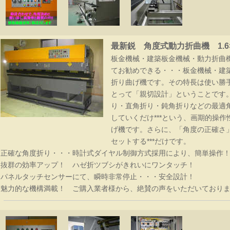
最新鋭 角度式動力折曲機 1.6
板金機械・建築板金機械・動力折曲
てお勧めできる・・・板金機械・建
折り曲げ機です。その特長は使い勝
とって「親切設計」ということです
り・直角折り・鈍角折りなどの最適
していくだけ***という、画期的操
げ機です。さらに、「角度の正確さ」
セットする***だけです。
正確な角度折り・・・時計式ダイヤル制御方式採用により、簡単操作
切鋏 銀印
抜群の効率アップ！ ハゼ折ツブシがきれいにワンタッチ！
パネルタッチセンサーにて、瞬時非常停止・・・安全設計！
魅力的な機構満載！ ご購入業者様から、絶賛の声をいただいており