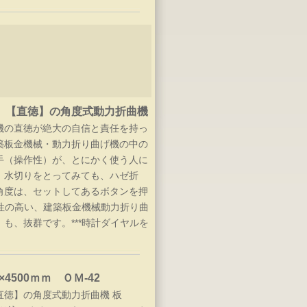
 【直徳】の角度式動力折曲機
機の直徳が絶大の自信と責任を持っ
築板金機械・動力折り曲げ機の中の
手（操作性）が、とにかく使う人に
。水切りをとってみても、ハゼ折
角度は、セットしてあるボタンを押
作性の高い、建築板金機械動力折り曲
も、抜群です。***時計ダイヤルを
4500ｍｍ ＯＭ-42
直徳】の角度式動力折曲機 板